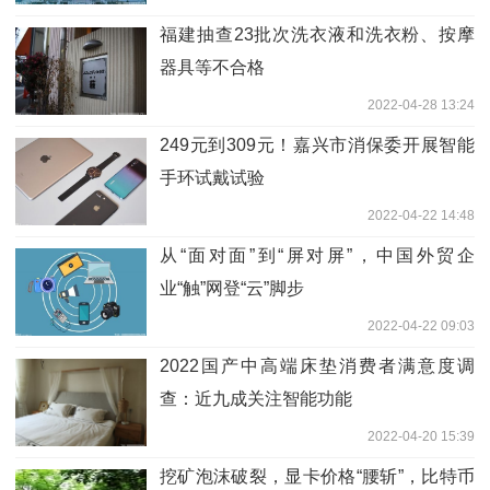
福建抽查23批次洗衣液和洗衣粉、按摩
器具等不合格
2022-04-28 13:24
249元到309元！嘉兴市消保委开展智能
手环试戴试验
2022-04-22 14:48
从“面对面”到“屏对屏”，中国外贸企
业“触”网登“云”脚步
2022-04-22 09:03
2022国产中高端床垫消费者满意度调
查：近九成关注智能功能
2022-04-20 15:39
挖矿泡沫破裂，显卡价格“腰斩”，比特币