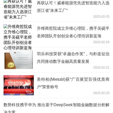
再获认可！威睿能源凭先进智造能力入选
浙江省”未来工厂“
2025-02-25
升维商哲院成立升维心理院，携手吴砚平
老师团队开创创业者心理培训新蓝海
2025-02-25
羽乐科技荣获“卓越合作奖”，与朴道征信
共同推动数字金融高质量发展
2025-02-21
美特柏(Mietubl)获“广百展贸百强优质商
户”荣誉称号
2025-02-20
数势科技携手华为 推出基于DeepSeek智能金融数据分析解
决方案