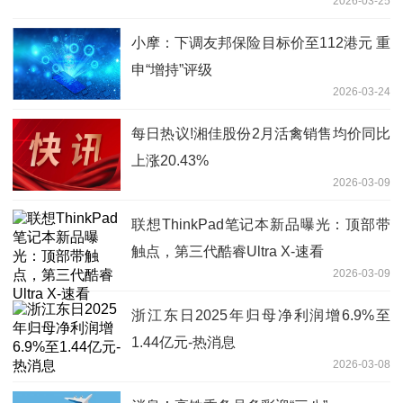
2026-03-25
小摩：下调友邦保险目标价至112港元 重
申“增持”评级
2026-03-24
每日热议!湘佳股份2月活禽销售均价同比
上涨20.43%
2026-03-09
联想ThinkPad笔记本新品曝光：顶部带
触点，第三代酷睿Ultra X-速看
2026-03-09
浙江东日2025年归母净利润增6.9%至
1.44亿元-热消息
2026-03-08