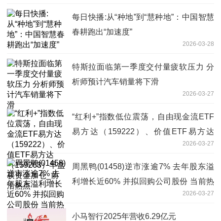
每日快播:从“种地”到“慧种地”：中国智慧
春耕跑出“加速度”
2026-03-28
特斯拉面临第一季度交付量疲软压力 分
析师预计汽车销量将下滑
2026-03-27
“红利+”指数低位震荡，自由现金流ETF
易方达（159222）、价值ETF易方达
2026-03-27
（159263）早盘获资金加仓_前沿热点
周黑鸭(01458)逆市涨逾7% 去年股东溢
利增长近60% 并拟回购公司股份 当前热
2026-03-27
门
小马智行2025年营收6.29亿元