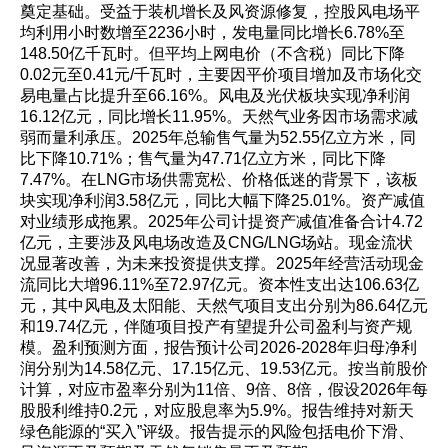
奠定基础。受益于装机增长及风资源修复，控股风电场平
均利用小时数增至2236小时，发电量同比增长6.78%至
148.50亿千瓦时。但平均上网电价（不含税）同比下降
0.02元至0.41元/千瓦时，主要因平价项目增加及市场化交
易电量占比提升至66.16%。风电及光伏板块实现净利润
16.12亿元，同比增长11.95%。天然气业务因市场需求减
弱而量利承压。2025年总输售气量为52.55亿立方米，同
比下降10.71%；售气量为47.71亿立方米，同比下降
7.47%。在LNG市场供需宽松、价格低迷的背景下，该板
块实现净利润3.58亿元，同比大幅下降25.01%。资产减值
对业绩形成拖累。2025年公司计提资产减值准备合计4.72
亿元，主要涉及风电场改造及CNG/LNG场站。现金流状
况显著改善，为未来投资提供支撑。2025年经营活动现金
流同比大增96.11%至72.97亿元。资本性支出达106.63亿
元，其中风电及太阳能、天然气项目支出分别为86.64亿元
和19.74亿元，伴随项目投产有望提升公司盈利与资产规
模。盈利预测方面，报告预计公司2026-2028年归母净利
润分别为14.58亿元、17.15亿元、19.53亿元。按当前股价
计算，对应市盈率分别为11倍、9倍、8倍，假设2026年每
股股利维持0.2元，对应股息率为5.9%。报告维持对新天
绿色能源的“买入”评级。报告提示的风险包括电价下滑、