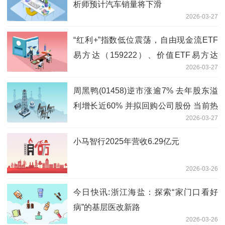
析师预计汽车销量将下滑
2026-03-27
“红利+”指数低位震荡，自由现金流ETF
易方达（159222）、价值ETF易方达
2026-03-27
（159263）早盘获资金加仓_前沿热点
周黑鸭(01458)逆市涨逾7% 去年股东溢
利增长近60% 并拟回购公司股份 当前热
2026-03-27
门
小马智行2025年营收6.29亿元
2026-03-26
今日快讯:浙江海盐：探索“家门口看好
病”的基层医改新路
2026-03-26