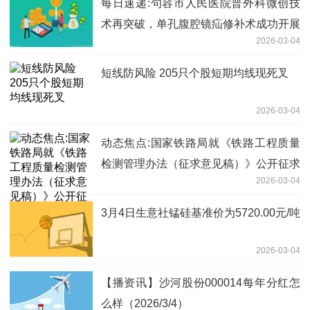
每日速递:句容市人民医院普外科微创技
术再突破，单孔腹腔镜疝修补术成功开展
2026-03-04
短线防风险 205只个股短期均线现死叉
2026-03-04
动态焦点:国家铁路局就《铁路工程质量
检测管理办法（征求意见稿）》公开征求
2026-03-04
意见
3月4日生意社锰硅基准价为5720.00元/吨
2026-03-04
【播资讯】沙河股份000014每年分红怎
么样（2026/3/4）