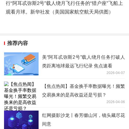
行“阿耳忒弥斯2号”载人绕月飞行任务的“猎户座”飞船上
观看月球。新华社发（美国国家航空航天局供图）
推荐内容
美“阿耳忒弥斯2号”载人绕月任务打破人
类距离地球最远飞行纪录 焦点速看
2026-04-07
【焦点热闻】基金换手率数据曝光！频繁
交易换来的是高收益还是亏损？
2026-04-06
红网摄影沙龙丨春芳缀山河，镜头藏尽花
间意