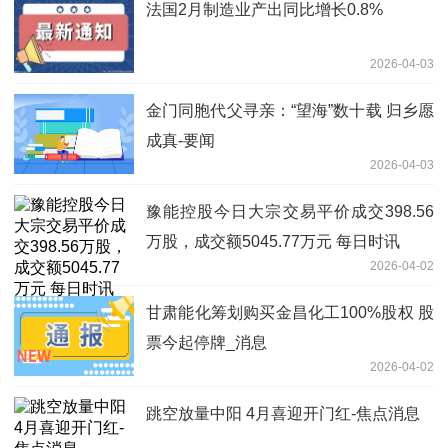
法国2月制造业产出同比增长0.8%
2026-04-03
金门同胞代父寻亲：“望海”数十载 归乡愿
成真-要闻
2026-04-03
豫能控股今日大宗交易平价成交398.56
万股，成交额5045.77万元 每日时讯
2026-04-02
甘肃能化筹划购买金昌化工100%股权 股
票今起停牌_消息
2026-04-02
跳空放量中阳 4月喜迎开门红-焦点消息