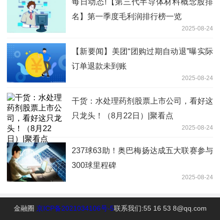
每日动态!【第三代半导体材料概念股排
名】第一季度毛利润排行榜一览
2025-08-24
【新要闻】美团“团购过期自动退”曝实际
订单退款未到账
2025-08-24
干货：水处理药剂股票上市公司，看好这
只龙头！（8月22日）|聚看点
2025-08-24
237球63助！奥巴梅扬达成五大联赛参与
300球里程碑
2025-08-24
金融圈
京ICP备2021034106号-5
联系我们:55 16 53 8@qq.com