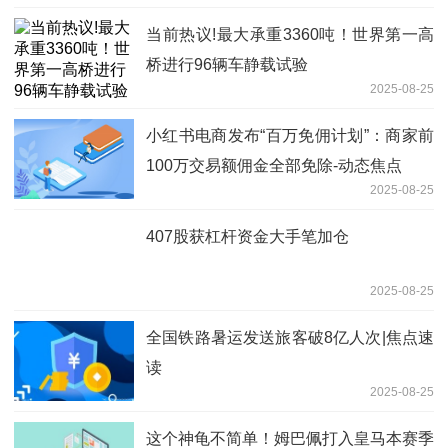
当前热议!最大承重3360吨！世界第一高
桥进行96辆车静载试验
2025-08-25
小红书电商发布“百万免佣计划”：商家前
100万交易额佣金全部免除-动态焦点
2025-08-25
407股获杠杆资金大手笔加仓
2025-08-25
全国铁路暑运发送旅客破8亿人次|焦点速
读
2025-08-25
这个神龟不简单！姆巴佩打入皇马本赛季