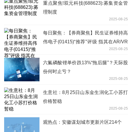
重点聚焦!双元科技(688623):募集资金管
理制度
2025-08-25
每日聚焦：【券商聚焦】民生证券维持高
伟电子(01415)“推荐”评级 指其在AR/VR
2025-08-25
领域具有先发优势
六氟磷酸锂单价跌13%“拖后腿”？天际股
份何时止亏？
2025-08-25
生意社：8月25日山东金生润化工小苏打
价格暂稳
2025-08-25
观热点：安徽谋划城市更新片区214个