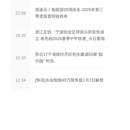
观速讯丨氢能源20强排名-2025年第三
22:08
季度股票营收榜单
浙江足协：宁波职业足球俱乐部宣告成
18:30
立 将亮相2026赛季中甲联赛_今日要闻
邢台17个省级经开区初步建成50家“园
16:10
中园” 时讯
[快讯]永创智能49万限售股1月7日解禁
12:34