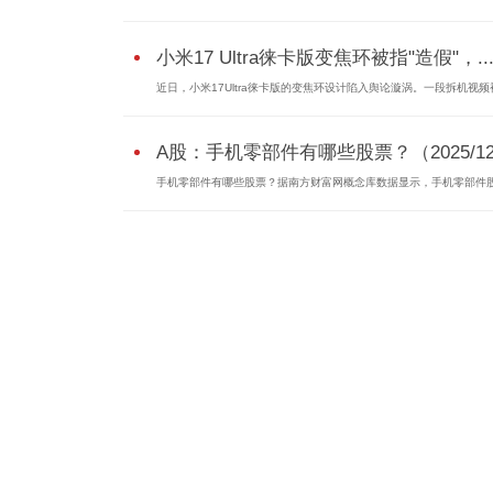
小米17 Ultra徕卡版变焦环被指"造假"，..
近日，小米17Ultra徕卡版的变焦环设计陷入舆论漩涡。一段拆机视频
A股：手机零部件有哪些股票？（2025/12
手机零部件有哪些股票？据南方财富网概念库数据显示，手机零部件