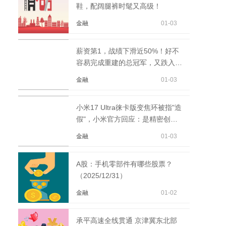
鞋，配阔腿裤时髦又高级！
金融
01-03
薪资第1，战绩下滑近50%！好不
容易完成重建的总冠军，又跌入谷
底 每日速讯
金融
01-03
小米17 Ultra徕卡版变焦环被指"造
假"，小米官方回应：是精密创新
当前资讯
金融
01-03
A股：手机零部件有哪些股票？
（2025/12/31）
金融
01-02
承平高速全线贯通 京津冀东北部