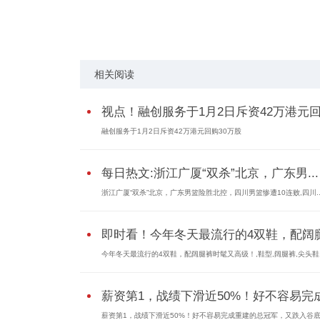
标签：
相关阅读
视点！融创服务于1月2日斥资42万港元回.
融创服务于1月2日斥资42万港元回购30万股
每日热文:浙江广厦“双杀”北京，广东男...
浙江广厦“双杀”北京，广东男篮险胜北控，四川男篮惨遭10连败,四川..
即时看！今年冬天最流行的4双鞋，配阔腿.
今年冬天最流行的4双鞋，配阔腿裤时髦又高级！,鞋型,阔腿裤,尖头鞋
薪资第1，战绩下滑近50%！好不容易完成.
薪资第1，战绩下滑近50%！好不容易完成重建的总冠军，又跌入谷底,