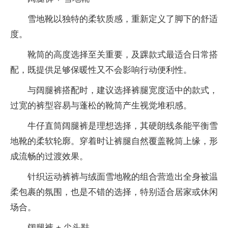
雪地靴以独特的柔软质感，重新定义了脚下的舒适
度。
靴筒的高度选择至关重要，及踝款式最适合日常搭
配，既提供足够保暖性又不会影响行动便利性。
与阔腿裤搭配时，建议选择裤腿宽度适中的款式，
过宽的裤型容易与蓬松的靴筒产生视觉堆积感。
牛仔直筒阔腿裤是理想选择，其硬朗线条能平衡雪
地靴的柔软轮廓。穿着时让裤腿自然覆盖靴筒上缘，形
成流畅的过渡效果。
针织运动裤裤与绒面雪地靴的组合营造出全身被温
柔包裹的氛围，也是不错的选择，特别适合居家或休闲
场合。
阔腿裤 + 尖头鞋