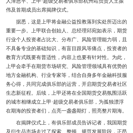
人泽恩平、上甲·超级交易者俱乐部杭州站负责人王振
伟及首期成员出席揭牌仪式。
据悉，这是上甲将金融公益投教落到实处所迈出的
重要一步。上甲联合创始人、总经理邱宛如表示，期货
行业个人投资者占比大、分布广、风险管理能力弱，且
不具备专业的基础知识，有盲目跟风等痛点，投资者的
教育方式既要有普适性，内容上也要有针对性。为此，
上甲会牵手在期货市场研究、风险管理领域具有优势的
地方金融机构、行业专家等，结合自身多年金融科技服
务心得，共同完成俱乐部的运营，开启期货交易者社区
生态新征程。后续，上甲还将在全国期货交易氛围活跃
的城市相继成立上甲·超级交易者俱乐部，为孤独漂浮
在期海的投资者们，点亮一盏盏期灯，照亮整片期海。
在揭牌仪式上，有俱乐部成员告诉记者，我国期货
及衍生品市场走过了探索、整顿、规范发展阶段，正昂