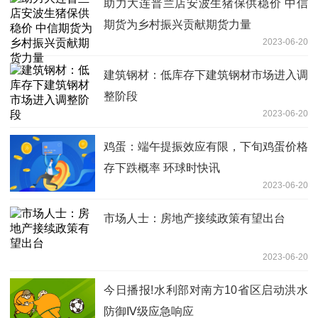
助力大连普兰店安波生猪保供稳价 中信
期货为乡村振兴贡献期货力量
2023-06-20
建筑钢材：低库存下建筑钢材市场进入调
整阶段
2023-06-20
鸡蛋：端午提振效应有限，下旬鸡蛋价格
存下跌概率 环球时快讯
2023-06-20
市场人士：房地产接续政策有望出台
2023-06-20
今日播报!水利部对南方10省区启动洪水
防御Ⅳ级应急响应