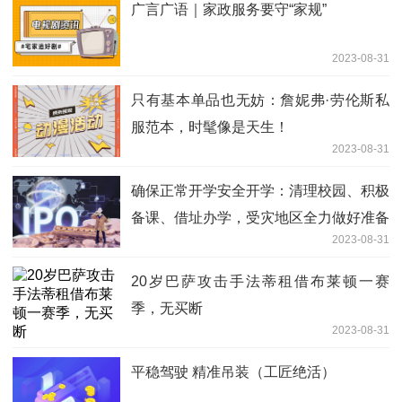
广言广语｜家政服务要守“家规”
2023-08-31
只有基本单品也无妨：詹妮弗·劳伦斯私
服范本，时髦像是天生！
2023-08-31
确保正常开学安全开学：清理校园、积极
备课、借址办学，受灾地区全力做好准备
2023-08-31
20岁巴萨攻击手法蒂租借布莱顿一赛
季，无买断
2023-08-31
平稳驾驶 精准吊装（工匠绝活）