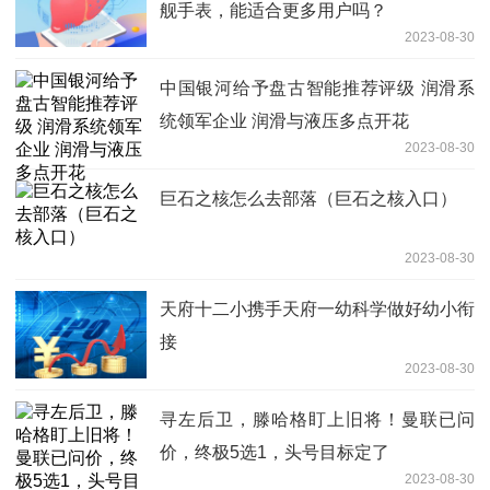
舰手表，能适合更多用户吗？
2023-08-30
中国银河给予盘古智能推荐评级 润滑系
统领军企业 润滑与液压多点开花
2023-08-30
巨石之核怎么去部落（巨石之核入口）
2023-08-30
天府十二小携手天府一幼科学做好幼小衔
接
2023-08-30
寻左后卫，滕哈格盯上旧将！曼联已问
价，终极5选1，头号目标定了
2023-08-30