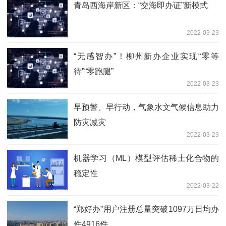
青岛西海岸新区：“交海即办证”新模式
2022-03-23
“无感智办”！柳州新办企业实现“零等
待”“零跑腿”
2022-03-23
早预警、早行动，气象水文气候信息助力
防灾减灾
2022-03-23
机器学习（ML）模型评估稀土化合物的
稳定性
2022-03-22
“郑好办”用户注册总量突破1097万日均办
件4916件