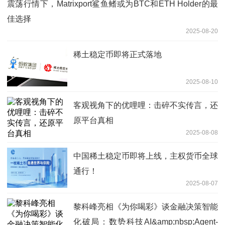
震荡行情下，Matrixport鲨鱼鳍或为BTC和ETH Holder的最
佳选择
2025-08-20
稀土稳定币即将正式落地
2025-08-10
客观视角下的优哩哩：击碎不实传言，还
原平台真相
2025-08-08
中国稀土稳定币即将上线，主权货币全球
通行！
2025-08-07
黎科峰亮相《为你喝彩》谈金融决策智能
化破局：数势科技AI&amp;nbsp;Agent-