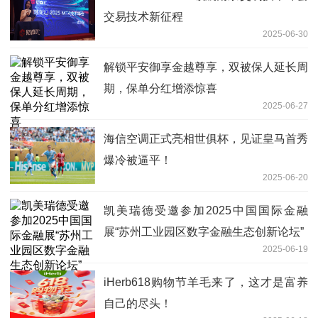
交易技术新征程
2025-06-30
解锁平安御享金越尊享，双被保人延长周
期，保单分红增添惊喜
2025-06-27
海信空调正式亮相世俱杯，见证皇马首秀
爆冷被逼平！
2025-06-20
凯美瑞德受邀参加2025中国国际金融
展“苏州工业园区数字金融生态创新论坛”
2025-06-19
iHerb618购物节羊毛来了，这才是富养
自己的尽头！