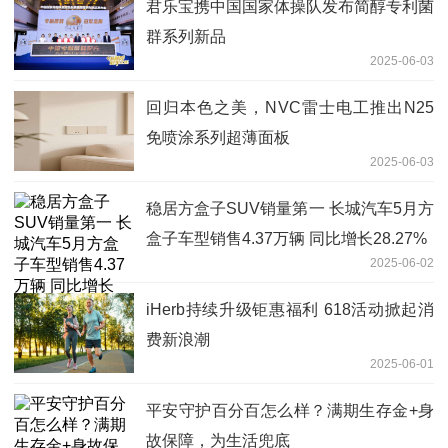
君乐宝携中国国家体操队发布简醇专利菌
群系列新品
2025-06-03
回归本色之美，NVC雷士电工推出N25
免喷涂系列超薄面板
2025-06-03
稳居方盒子SUV销量第一 长城汽车5月方
盒子车型销售4.37万辆 同比增长28.27%
2025-06-02
iHerb持续升级钜惠福利 618活动掀起消
费新浪潮
2025-06-01
平安守护百分百怎么样？满期生存金+身
故保障，为生活兜底