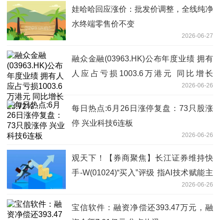
娃哈哈回应涨价：批发价调整，全线纯净
水终端零售价不变
2026-06-27
融众金融(03963.HK)公布年度业绩 拥有
人应占亏损1003.6万港元 同比增长
2026-06-26
23.72%
每日热点:6月26日涨停复盘：73只股涨
停 兴业科技6连板
2026-06-26
观天下！【券商聚焦】长江证券维持快
手-W(01024)“买入”评级 指AI技术赋能主
2026-06-26
业
宝信软件：融资净偿还393.47万元，融