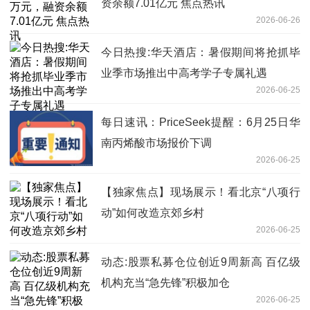
资余额7.01亿元 焦点热讯
2026-06-26
今日热搜:华天酒店：暑假期间将抢抓毕
业季市场推出中高考学子专属礼遇
2026-06-25
每日速讯：PriceSeek提醒：6月25日华
南丙烯酸市场报价下调
2026-06-25
【独家焦点】现场展示！看北京“八项行
动”如何改造京郊乡村
2026-06-25
动态:股票私募仓位创近9周新高 百亿级
机构充当“急先锋”积极加仓
2026-06-25