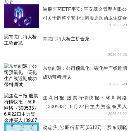
港股医药ETF平安: 平安基金管理有限公
司关于调整平安中证港股通医药卫生综合
2026-06-23
交易型开放式指数证券投资基金主流动性
服务商为一般流动性服务商的公告 热点
青龙门特大桥主桥合龙
2026-06-23
东华能源：公司预氧化、碳化生产线近期
成功带料调试
2026-06-23
焦点日报:股票行情快报：冰川网络
（300533）6月22日主力资金净买入
2026-06-22
139.67万元
动态焦点:昭衍新药(06127)：股东顾晓