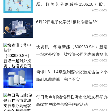
磊、顾美芳分别减持1506.18万股、
2026-06-22
741.84万股 减持计划实施完毕
6月22日电子化学品Ⅱ板块涨幅达3%
2026-06-22
快资讯：华电新能（600930.SH）新增
一起对外投资，被投资公司为内蒙古华电
2026-06-22
额济纳绿色能源有限公司
简讯:L3、L4级强制要求搭激光雷达？小
鹏副总裁辟谣：完全不实
2026-06-20
每日焦点!邮储银行临沂市北城支行举办
高端客户端午包粽子联谊活动
2026-06-19