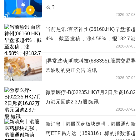
么？
2026-07-03
当前热讯:百济神州(06160.HK)早盘涨超
4%，截至发稿，涨4.58%，报182.7港
2026-07-03
元，成交额8155.71万港元
[异常波动]明志科技(688355):股票交易异
常波动的更正公告 通讯
2026-07-02
微泰医疗-B(02235.HK)7月2日斥资16.82
万港元回购2.3万股|短讯
2026-07-02
新消息丨港股医药板块走强，港股通创新
药ETF易方达（159316）标的指数涨超