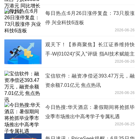
23.72%
每日热点:6月26日涨停复盘：73只股涨
停 兴业科技6连板
2026-06-26
观天下！【券商聚焦】长江证券维持快
手-W(01024)“买入”评级 指AI技术赋能主
2026-06-26
业
宝信软件：融资净偿还393.47万元，融
资余额7.01亿元 焦点热讯
2026-06-26
今日热搜:华天酒店：暑假期间将抢抓毕
业季市场推出中高考学子专属礼遇
2026-06-25
每日速讯：PriceSeek提醒：6月25日华