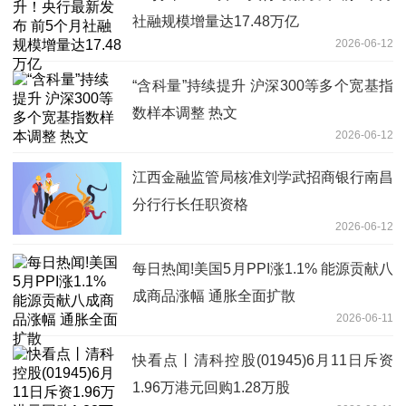
社融规模增量达17.48万亿
2026-06-12
“含科量”持续提升 沪深300等多个宽基指
数样本调整 热文
2026-06-12
江西金融监管局核准刘学武招商银行南昌
分行行长任职资格
2026-06-12
每日热闻!美国5月PPI涨1.1% 能源贡献八
成商品涨幅 通胀全面扩散
2026-06-11
快看点丨清科控股(01945)6月11日斥资
1.96万港元回购1.28万股