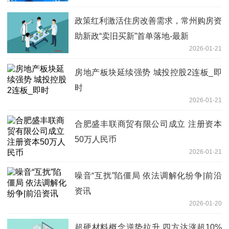
政策红利激活住房改善需求，常州购房资
助新政“卖旧买新”首单落地-最新
2026-01-21
房地产板块延续强势 城投控股2连板_即
时
2026-01-21
合肥盛丰联商贸有限公司成立 注册资本
50万人民币
2026-01-21
噪音“互扰”陷僵局 依法调解化纷争|前沿
资讯
2026-01-20
超硬材料概念逆势拉升 四方达涨超10%