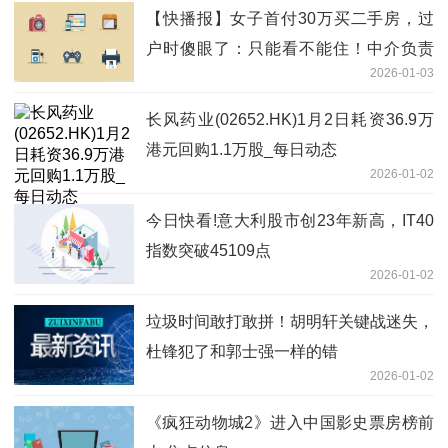
【快播报】女子首付30万买二手房，过
户时傻眼了：只能看不能住！中介负责
2026-01-03
人：我们也很冤......
长风药业(02652.HK)1月2日耗资36.9万
港元回购1.1万股_每日动态
2026-01-02
今日快看!意大利股市创23年新高，IT40
指数突破45109点
2026-01-02
垃圾时间敢打敢拼！胡明轩关键战迷失，
杜锋犯了和郭士强一样的错
2026-01-02
《疯狂动物城2》进入中国影史票房榜前