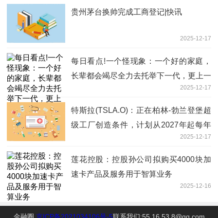
贵州茅台换帅完成工商登记|快讯
2025-12-17
每日看点!一个怪现象：一个好的家庭，
长辈都会竭尽全力去托举下一代，更上一
2025-12-17
层楼；而一个差的家庭，父母只顾自己的
快乐
特斯拉(TSLA.O)：正在柏林-勃兰登堡超
级工厂创造条件，计划从2027年起每年
2025-12-17
生产高达8吉瓦时（GWh）的电池电芯。
莲花控股：控股孙公司拟购买4000块加
速卡产品及服务用于智算业务
2025-12-16
金融圈
京ICP备2021034106号-5
联系我们:55 16 53 8@qq.com