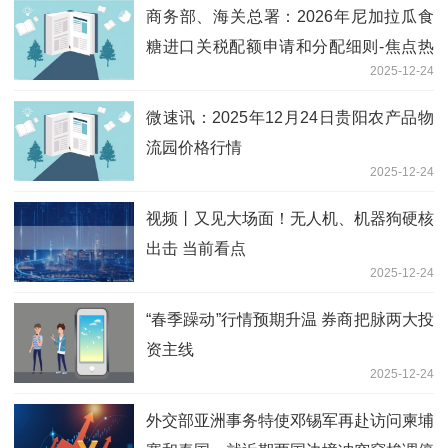
商务部、海关总署：2026年尼加拉瓜食
糖进口关税配额申请和分配细则-焦点热
2025-12-24
门
微速讯：2025年12月24日贵阳农产品物
流园价格行情
2025-12-24
视频丨又见大场面！无人机、机器狗硬核
出击 当前看点
2025-12-24
“春季躁动”行情预期升温 券商把脉两大投
资主线
2025-12-24
外交部亚洲事务特使邓锡军再赴访问柬埔