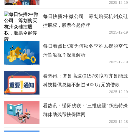
2025-12-19
每日快播:中微公司：筹划购买杭州众硅
控股权，股票今起停牌
2025-12-19
每日看点!北京为何秋冬季难以摆脱空气
污染滋扰？深度解析
2025-12-19
看热讯：齐鲁高速(01576)拟向齐鲁能源
科技提供总额不超过5000万元的借款
2025-12-19
看热讯：绥阳残联：“三维破题” 织密特殊
群体助残帮扶保障网
2025-12-18