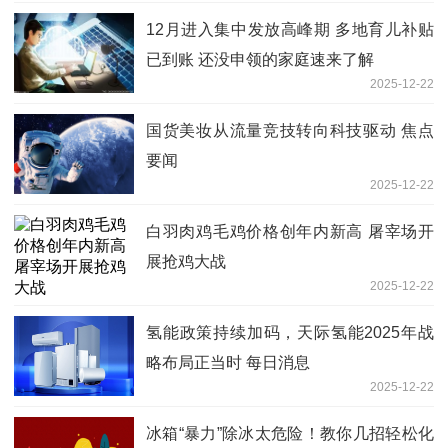
12月进入集中发放高峰期 多地育儿补贴
已到账 还没申领的家庭速来了解
2025-12-22
国货美妆从流量竞技转向科技驱动 焦点
要闻
2025-12-22
白羽肉鸡毛鸡价格创年内新高 屠宰场开
展抢鸡大战
2025-12-22
氢能政策持续加码，天际氢能2025年战
略布局正当时 每日消息
2025-12-22
冰箱“暴力”除冰太危险！教你几招轻松化