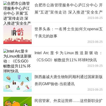
合肥市公路管理服务中心庐江分中心 开
展“五进”宣传走访 深入推进“安全生产
2023-06-25
月”活动
世界头条：一名博士生如何欠openai五
千美元的故事
2023-06-25
Intel Arc显卡为Linux推送新驱动：
《CS:GO》帧数提升11% 环球时快讯
2023-06-25
陕西鑫诚大唐生物制药顺利通过国家新版
兽药GMP验收-当前通讯
2023-06-25
民宿管家、外卖运营师……这些新职业扩