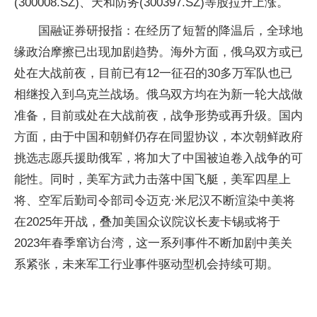
(300008.SZ)、天和防务(300397.SZ)等股拉升上涨。
国融证券研报指：在经历了短暂的降温后，全球地
缘政治摩擦已出现加剧趋势。海外方面，俄乌双方或已
处在大战前夜，目前已有12一征召的30多万军队也已
相继投入到乌克兰战场。俄乌双方均在为新一轮大战做
准备，目前或处在大战前夜，战争形势或再升级。国内
方面，由于中国和朝鲜仍存在同盟协议，本次朝鲜政府
挑选志愿兵援助俄军，将加大了中国被迫卷入战争的可
能性。同时，美军方武力击落中国飞艇，美军四星上
将、空军后勤司令部司令迈克·米尼汉不断渲染中美将
在2025年开战，叠加美国众议院议长麦卡锡或将于
2023年春季窜访台湾，这一系列事件不断加剧中美关
系紧张，未来军工行业事件驱动型机会持续可期。