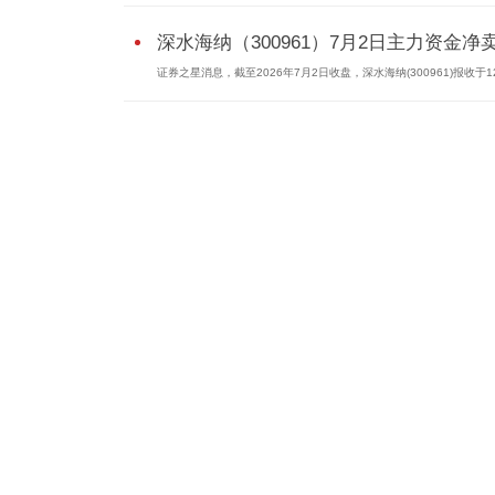
深水海纳（300961）7月2日主力资金净卖.
证券之星消息，截至2026年7月2日收盘，深水海纳(300961)报收于12