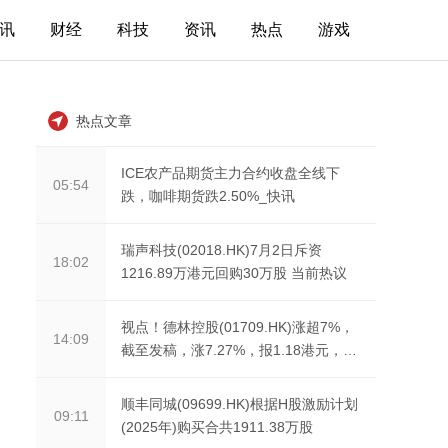
讯
财经
科技
资讯
热点
游戏
热点文章
ICE农产品期货主力合约收盘全线下
05:54
跌，咖啡期货跌2.50%_快讯
瑞声科技(02018.HK)7月2日斥资
18:02
1216.89万港元回购30万股 当前热议
视点！德林控股(01709.HK)涨超7%，
14:09
截至发稿，涨7.27%，报1.18港元，成
交额607.98万港元
顺丰同城(09699.HK)根据H股激励计划
09:11
(2025年)购买合共1911.38万股