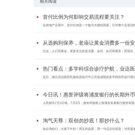
相关阅读
首付比例为何影响交易流程要关注？
在房地产交易中，首付比例是一个极为关键的因素，它对整个交易流
从选购到保养，老庙让黄金消费多一份安
过去，人们买黄金，更多关注的是克重、金价、款式和寓意；而现在
热门看点：多学科综合诊疗护航，业达医..
近日，烟台业达医院乳腺疾病诊疗中心凭借成熟的多学科协作诊疗模
今日讯！惠誉评级将浦发银行的长期外币..
人民财讯7月3日电，7月3日，惠誉评级将上海浦东发展银行股份有限
淘气天尊：双创勿抄底！那抄什么？
各位淘粉们，大家下午好！周五的盘面，用一句话总结就是：冲高是