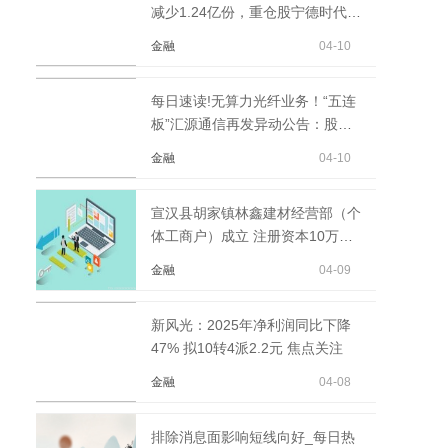
减少1.24亿份，重仓股宁德时代、
贵州茅台、中国平安
金融
04-10
每日速读!无算力光纤业务！“五连
板”汇源通信再发异动公告：股价
高位存大幅回落风...
金融
04-10
宣汉县胡家镇林鑫建材经营部（个
体工商户）成立 注册资本10万人
民币 每日讯息
金融
04-09
新风光：2025年净利润同比下降
47% 拟10转4派2.2元 焦点关注
金融
04-08
排除消息面影响短线向好_每日热