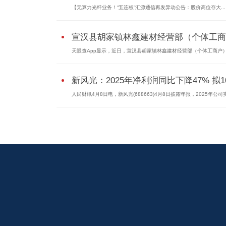
【无算力光纤业务！“五连板”汇源通信再发异动公告：股价高位存大...
宣汉县胡家镇林鑫建材经营部（个体工商..
天眼查App显示，近日，宣汉县胡家镇林鑫建材经营部（个体工商户
新风光：2025年净利润同比下降47% 拟10.
人民财讯4月8日电，新风光(688663)4月8日披露年报，2025年公