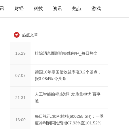
讯
财经
科技
资讯
热点
游戏
热点文章
排除消息面影响短线向好_每日热文
15:29
德国10年期国债收益率涨9.2个基点，
07:07
报3.084%-今头条
人工智能编程热潮引发质量担忧 百事
21:31
通
每日视讯:鑫科材料(600255.SH)：一季
16:00
度净利润同比预增67.93%至101.52%