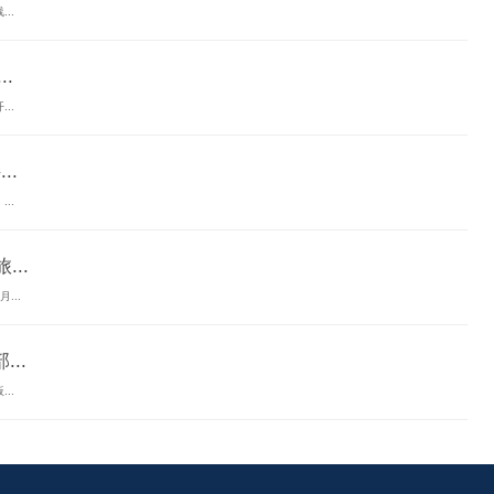
..
.
..
..
..
..
...
..
..