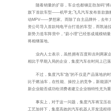
随着销量的扩容，车企也都铆足劲加码“搏
旗下首款车型——机甲龙;飞凡汽车发布首款旗
动MPV——梦想家。而除了自主品牌外，去年大
资公司导入首款纯电平台打造的车型，而凯迪拉克
新势力造车阵营中，“蔚小理”已经形成规模销
将相继落地。
业内人士表示，虽然拥有百度和吉利两家
相比于早期入局的企业，集度汽车在时间上已落
不过，集度汽车“急”的不仅是产品落地的
比于燃油车，在性能、操控上的竞争，新能源汽车
新企业能否成功给消费者建立企业独特性尤为重
事实上，对于这一问题，集度汽车将宝压在了
工艺加持下，集度高效的汽车机器人开发流程得