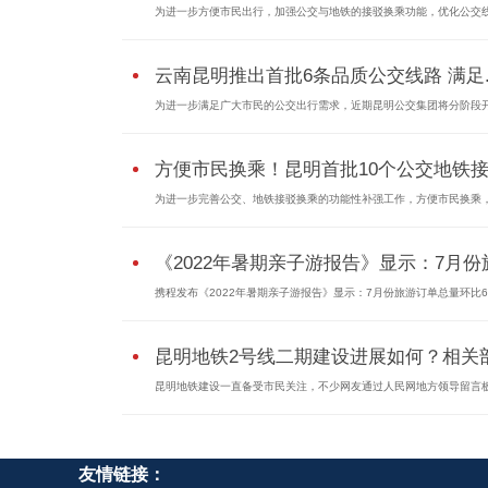
为进一步方便市民出行，加强公交与地铁的接驳换乘功能，优化公交线.
云南昆明推出首批6条品质公交线路 满足..
为进一步满足广大市民的公交出行需求，近期昆明公交集团将分阶段开.
方便市民换乘！昆明首批10个公交地铁接.
为进一步完善公交、地铁接驳换乘的功能性补强工作，方便市民换乘，.
《2022年暑期亲子游报告》显示：7月份旅.
携程发布《2022年暑期亲子游报告》显示：7月份旅游订单总量环比6月
昆明地铁2号线二期建设进展如何？相关部.
昆明地铁建设一直备受市民关注，不少网友通过人民网地方领导留言板.
友情链接：