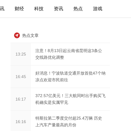
讯
财经
科技
资讯
热点
游戏
热点文章
注意！8月13日起云南省昆明这3条公
13:25
交线路优化调整
好消息！宁波轨道交通开放首批47个纳
16:45
凉点欢迎市民前往
372.57亿美元！三大航同时出手购买飞
16:17
机确实是实属罕见
特斯拉第二季度交付超25.4万辆 历史
16:16
上汽车产量最高的月份