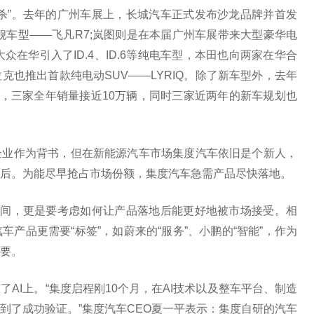
杀”。去年的广州车展上，长城汽车正式发布沙龙品牌并首发
舰车型——飞凡R7;岚图则是在本届广州车展带来大型豪华电
众在华引入了ID.4、ID.6等纯电车型，本田也向两家在华合
也推出首款纯电动SUV——LYRIQ。除了新车型外，去年
量，三家全年销量接近10万辆，同时三家近两年的新车规划也
企业作为背书，但在新能源汽车市场集度汽车依旧是个新人，
后。为能尽早抢占市场份额，集度汽车急需产品尽快落地。
时间，更是要考虑如何让产品落地后能更好地被市场接受。相
产品更需要“标签”，如蔚来的“服务”、小鹏的“智能”，作为
要。
AI上。“集度启程刚10个月，在AI技术以及整车平台、制造
到了成功验证。”集度汽车CEO夏一平表示：集度自研的汽车