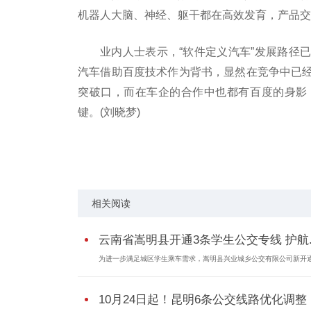
机器人大脑、神经、躯干都在高效发育，产品交
业内人士表示，“软件定义汽车”发展路径
汽车借助百度技术作为背书，显然在竞争中已
突破口，而在车企的合作中也都有百度的身影
键。(刘晓梦)
标签：
集度汽车
A轮融资
造车门槛
新能源竞争
相关阅读
云南省嵩明县开通3条学生公交专线 护航..
为进一步满足城区学生乘车需求，嵩明县兴业城乡公交有限公司新开通.
10月24日起！昆明6条公交线路优化调整 .