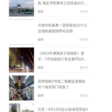
路 满足市民乘坐公交快速出行需
求
出行
10-24
方便市民换乘！昆明首批10个公
交地铁接驳招呼站启用
出行
10-24
《2022年暑期亲子游报告》显
示：7月份旅游订单总量环比6月
提升50%
出行
08-23
昆明地铁2号线二期建设进展如
何？相关部门回复了
出行
08-23
注意！8月13日起云南省昆明这3